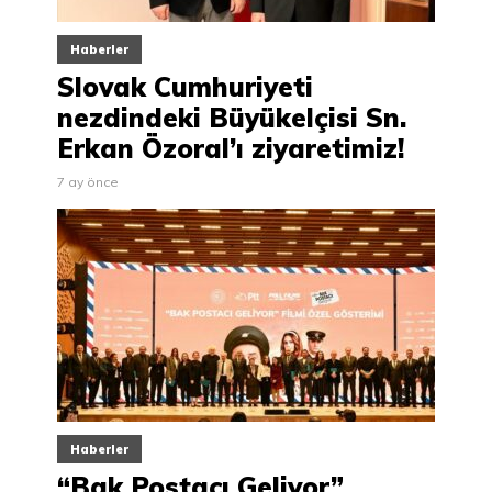
Haberler
Slovak Cumhuriyeti
nezdindeki Büyükelçisi Sn.
Erkan Özoral’ı ziyaretimiz!
7 ay önce
Haberler
“Bak Postacı Geliyor”