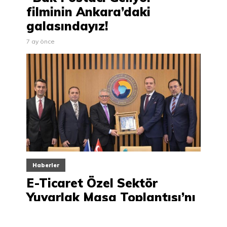
filminin Ankara’daki
galasındayız!
7 ay önce
Haberler
E-Ticaret Özel Sektör
Yuvarlak Masa Toplantısı’nı
gerçekleştirdik.
1 dk. en kısa okuma zamanı