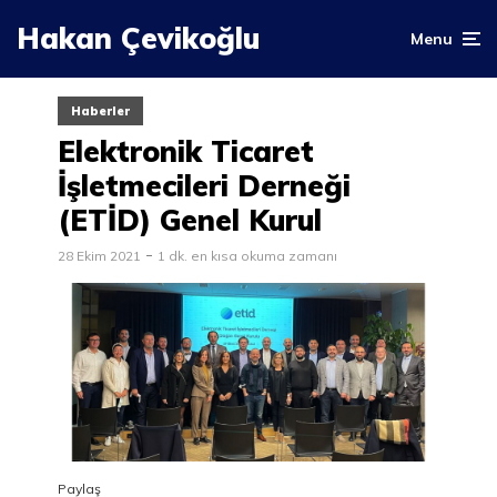
Hakan Çevikoğlu
Menu
Haberler
Elektronik Ticaret
İşletmecileri Derneği
(ETİD) Genel Kurul
28 Ekim 2021
1 dk. en kısa okuma zamanı
Paylaş