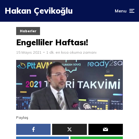
Hakan Çevikoğlu
Menu
Haberler
Engelliler Haftası!
15 Mayıs 2021
1 dk. en kısa okuma zamanı
Paylaş