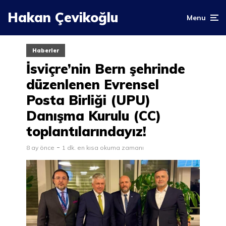
Hakan Çevikoğlu
Menu
Haberler
İsviçre’nin Bern şehrinde
düzenlenen Evrensel
Posta Birliği (UPU)
Danışma Kurulu (CC)
toplantılarındayız!
8 ay önce
1 dk. en kısa okuma zamanı